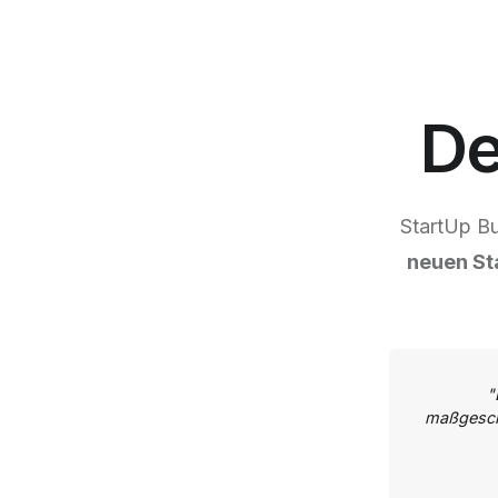
De
StartUp Bu
neuen St
"
maßgesch