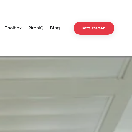
Toolbox
PitchIQ
Blog
Jetzt starten