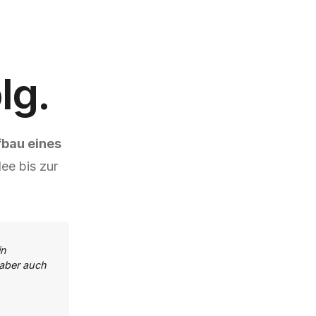
lg.
fbau eines
ee bis zur
in
aber auch